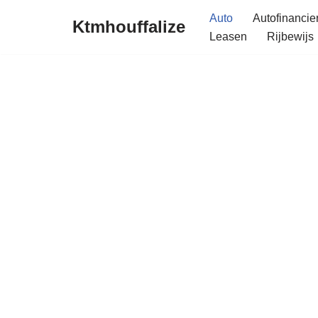
Auto
Autofinancie
Ktmhouffalize
Leasen
Rijbewijs
Ga
naar
de
inhoud